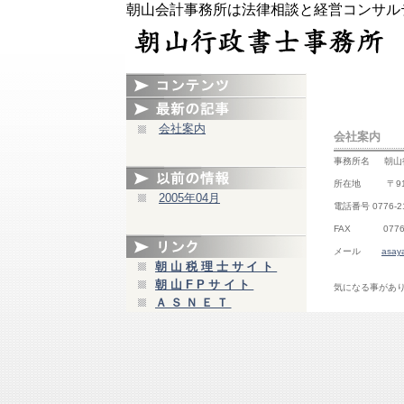
朝山会計事務所は法律相談と経営コンサル
会社案内
会社案内
事務所名 朝山
所在地 〒910-
2005年04月
電話番号 0776-21
FAX 0776-2
メール
asay
朝山税理士サイト
朝山FPサイト
気になる事があ
ＡＳＮＥＴ