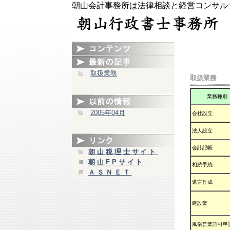
朝山会計事務所は法律相談と経営コンサル
取扱業務
取扱業務
業務種別
2005年04月
会社設立
法人設立
会計記帳
朝山税理士サイト
朝山FPサイト
相続手続
ＡＳＮＥＴ
遺言作成
建設業
風俗営業許可申